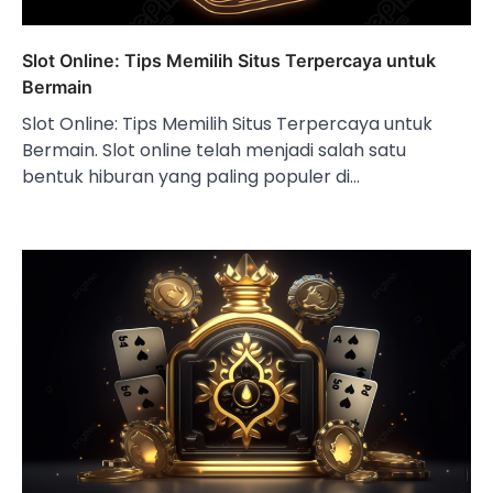
Slot Online: Tips Memilih Situs Terpercaya untuk
Bermain
Slot Online: Tips Memilih Situs Terpercaya untuk
Bermain. Slot online telah menjadi salah satu
bentuk hiburan yang paling populer di…