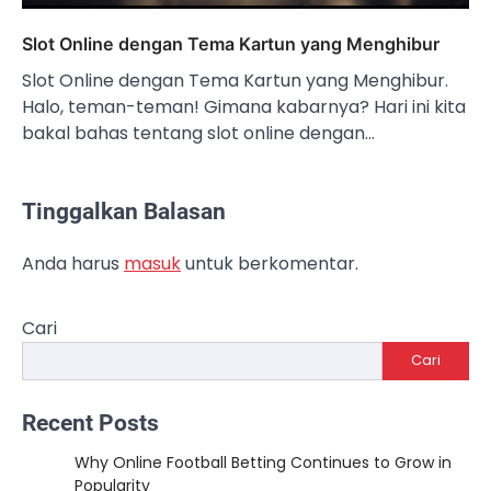
Slot Online dengan Tema Kartun yang Menghibur
Slot Online dengan Tema Kartun yang Menghibur.
Halo, teman-teman! Gimana kabarnya? Hari ini kita
bakal bahas tentang slot online dengan…
Tinggalkan Balasan
Anda harus
masuk
untuk berkomentar.
Cari
Cari
Recent Posts
Why Online Football Betting Continues to Grow in
Popularity