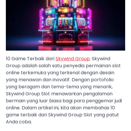
10 Game Terbaik dari
Skywind Group
. Skywind
Group adalah salah satu penyedia permainan slot
online terkemuka yang terkenal dengan desain
yang menawan dan inovatif. Dengan portofolio
yang beragam dan tema-tema yang menarik,
Skywind Group Slot menawarkan pengalaman
bermain yang luar biasa bagi para penggemar judi
online. Dalam artikel ini, kita akan membahas 10
game terbaik dari Skywind Group Slot yang patut
Anda coba.