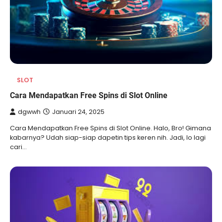
SLOT
Cara Mendapatkan Free Spins di Slot Online
dgwwh
Januari 24, 2025
Cara Mendapatkan Free Spins di Slot Online. Halo, Bro! Gimana
kabarnya? Udah siap-siap dapetin tips keren nih. Jadi, lo lagi
cari…