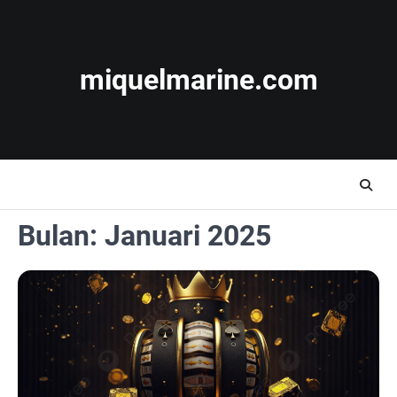
Skip
to
content
miquelmarine.com
Bulan:
Januari 2025