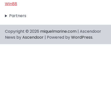
Win88
Partners
Copyright © 2026
miquelmarine.com
| Ascendoor
News by
Ascendoor
| Powered by
WordPress
.