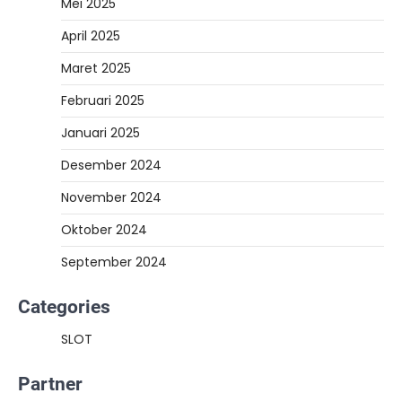
Mei 2025
April 2025
Maret 2025
Februari 2025
Januari 2025
Desember 2024
November 2024
Oktober 2024
September 2024
Categories
SLOT
Partner