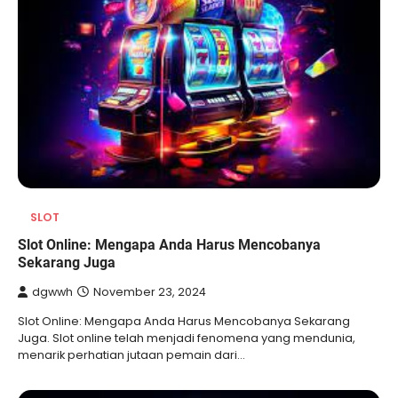
SLOT
Slot Online: Mengapa Anda Harus Mencobanya
Sekarang Juga
dgwwh
November 23, 2024
Slot Online: Mengapa Anda Harus Mencobanya Sekarang
Juga. Slot online telah menjadi fenomena yang mendunia,
menarik perhatian jutaan pemain dari…