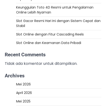
Keunggulan Toto 4D Resmi untuk Pengalaman
Online Lebih Nyaman
Slot Gacor Resmi Hari Ini dengan Sistem Cepat dan
Stabil
Slot Online dengan Fitur Cascading Reels
Slot Online dan Keamanan Data Pribadi
Recent Comments
Tidak ada komentar untuk ditampilkan.
Archives
Mei 2026
April 2026
Mei 2025