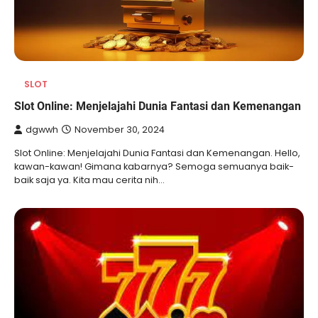
SLOT
Slot Online: Menjelajahi Dunia Fantasi dan Kemenangan
dgwwh
November 30, 2024
Slot Online: Menjelajahi Dunia Fantasi dan Kemenangan. Hello,
kawan-kawan! Gimana kabarnya? Semoga semuanya baik-
baik saja ya. Kita mau cerita nih…