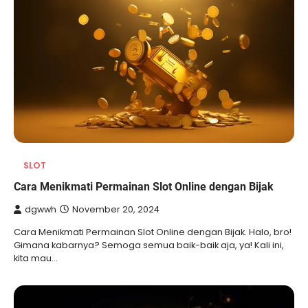
SLOT
Cara Menikmati Permainan Slot Online dengan Bijak
dgwwh
November 20, 2024
Cara Menikmati Permainan Slot Online dengan Bijak. Halo, bro!
Gimana kabarnya? Semoga semua baik-baik aja, ya! Kali ini,
kita mau…