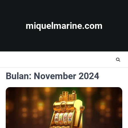
Skip
to
content
miquelmarine.com
Bulan:
November 2024