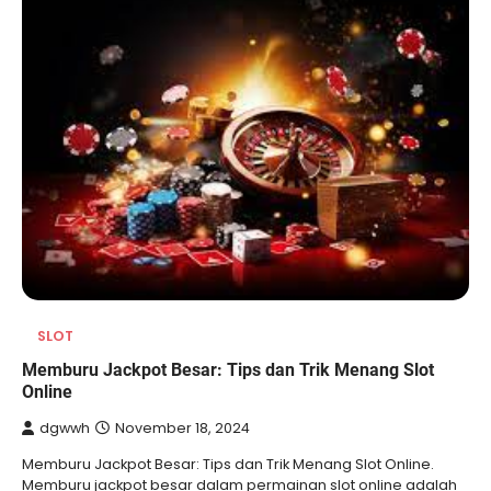
SLOT
Memburu Jackpot Besar: Tips dan Trik Menang Slot
Online
dgwwh
November 18, 2024
Memburu Jackpot Besar: Tips dan Trik Menang Slot Online.
Memburu jackpot besar dalam permainan slot online adalah