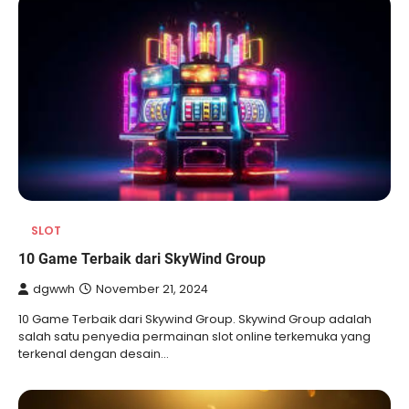
SLOT
10 Game Terbaik dari SkyWind Group
dgwwh
November 21, 2024
10 Game Terbaik dari Skywind Group. Skywind Group adalah
salah satu penyedia permainan slot online terkemuka yang
terkenal dengan desain…