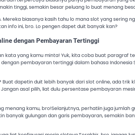
Semakin tinggi, semakin besar peluang lo buat menang besa
in. Mereka biasanya kasih tahu lo mana slot yang sering ng
info ini, bro. Lo pengen dapet duit banyak kan?
line dengan Pembayaran Tertinggi
an kata yang kamu minta! Yuk, kita coba buat paragraf t
e dengan pembayaran tertinggi dalam bahasa Indonesia 
Buat dapetin duit lebih banyak dari slot online, ada trik k
. Jangan asal pilih, liat dulu persentase pembayaran mesi
g menang kamu, bro!Selanjutnya, perhatiin juga jumlah 
kin banyak gulungan dan garis pembayaran, semakin ba
a liat konfigurasi mesin slotnya.Terakhir, bro, jangan lu