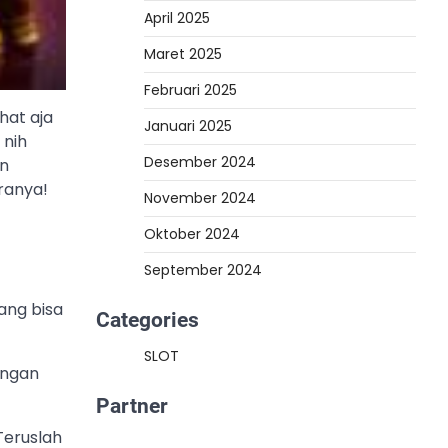
April 2025
Maret 2025
Februari 2025
hat aja
Januari 2025
 nih
Desember 2024
an
aranya!
November 2024
Oktober 2024
September 2024
yang bisa
Categories
SLOT
jangan
Partner
Teruslah