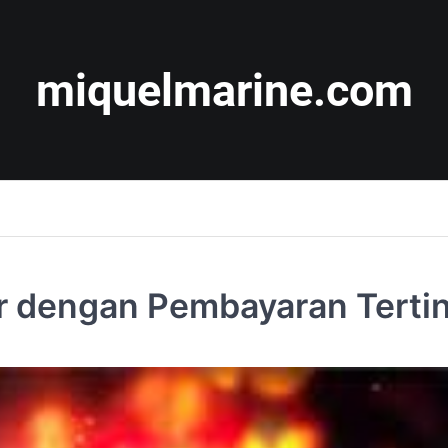
miquelmarine.com
or dengan Pembayaran Terti