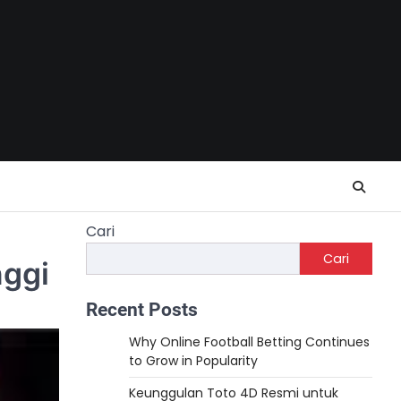
Cari
Cari
nggi
Recent Posts
Why Online Football Betting Continues
to Grow in Popularity
Keunggulan Toto 4D Resmi untuk