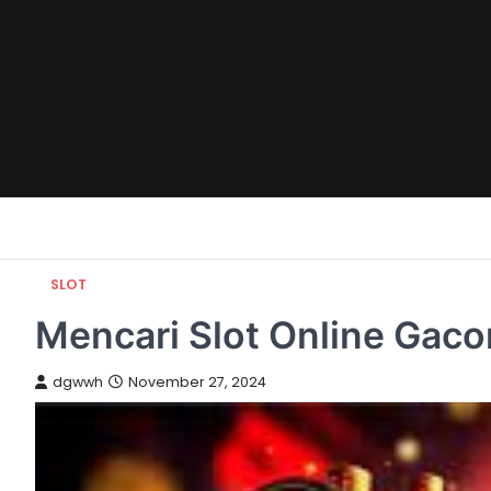
Skip
to
content
SLOT
Mencari Slot Online Gac
dgwwh
November 27, 2024