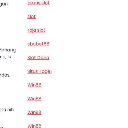
nexus slot
ngan
slot
raja slot
sbobet88
 Menang
ne, lu
Slot Dana
Situs Togel
rdas,
Win88
Win88
itu nih
Win88
Win88
ke