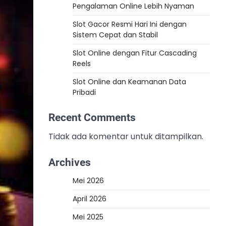
Pengalaman Online Lebih Nyaman
Slot Gacor Resmi Hari Ini dengan
Sistem Cepat dan Stabil
Slot Online dengan Fitur Cascading
Reels
Slot Online dan Keamanan Data
Pribadi
Recent Comments
Tidak ada komentar untuk ditampilkan.
Archives
Mei 2026
April 2026
Mei 2025