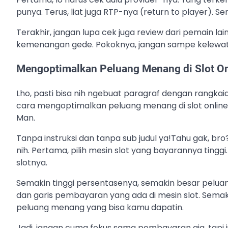
punya. Terus, liat juga RTP-nya (return to player). 
Terakhir, jangan lupa cek juga review dari pemain la
kemenangan gede. Pokoknya, jangan sampe kelewatan 
Mengoptimalkan Peluang Menang di Slot On
Lho, pasti bisa nih ngebuat paragraf dengan rangkai
cara mengoptimalkan peluang menang di slot onlin
Man.
Tanpa instruksi dan tanpa sub judul ya!Tahu gak, bro? 
nih. Pertama, pilih mesin slot yang bayarannya tinggi
slotnya.
Semakin tinggi persentasenya, semakin besar peluan
dan garis pembayaran yang ada di mesin slot. Sema
peluang menang yang bisa kamu dapatin.
Jadi, jangan cuma fokus sama pembayaran aja, tapi jug