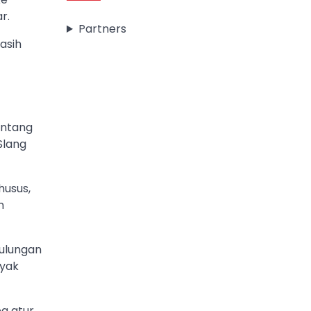
r.
Partners
asih
entang
Slang
husus,
n
gulungan
nyak
pa atur