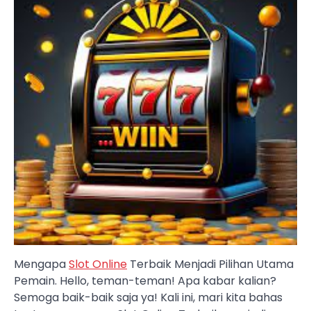
Mengapa
Slot Online
Terbaik Menjadi Pilihan Utama
Pemain. Hello, teman-teman! Apa kabar kalian?
Semoga baik-baik saja ya! Kali ini, mari kita bahas