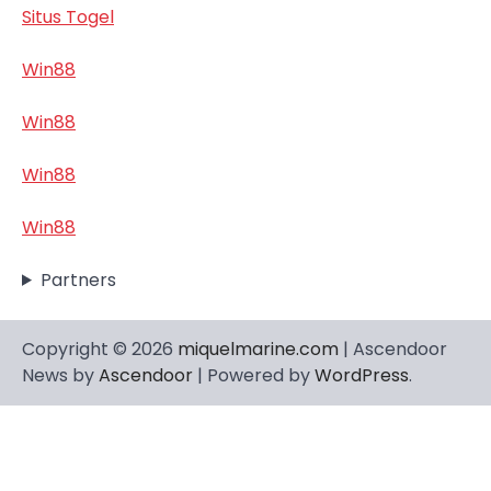
Situs Togel
Win88
Win88
Win88
Win88
Partners
Copyright © 2026
miquelmarine.com
| Ascendoor
News by
Ascendoor
| Powered by
WordPress
.