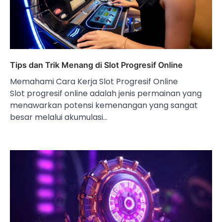
Tips dan Trik Menang di Slot Progresif Online
Memahami Cara Kerja Slot Progresif Online
Slot progresif online adalah jenis permainan yang
menawarkan potensi kemenangan yang sangat
besar melalui akumulasi…