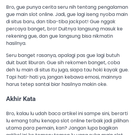
Bro, gue punya cerita seru nih tentang pengalaman
gue main slot online. Jadi, gue lagi iseng nyoba main
di situs baru, dan tiba-tiba jackpot! Gue nggak
percaya banget, bro! Duitnya langsung masuk ke
rekening gue, dan gue langsung bisa nikmatin
hasilnya.
Seru banget rasanya, apalagi pas gue lagi butuh
duit buat liburan. Gue sih rekomen banget, coba
deh lu main di situs itu juga, siapa tau hoki kayak gue.
Tapi hati-hati ya, jangan kebawa emosi, mainnya
harus tetep santai biar hasilnya makin oke.
Akhir Kata
Bro, kalau lu udah baca artikel ini sampe sini, berarti
lu emang tahu kenapa slot online terbaik jadi pilihan
utama para pemain, kan? Jangan lupa bagikan