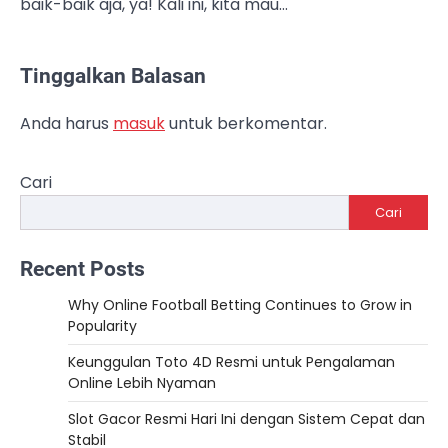
baik-baik aja, ya! Kali ini, kita mau…
Tinggalkan Balasan
Anda harus
masuk
untuk berkomentar.
Cari
Cari
Recent Posts
Why Online Football Betting Continues to Grow in
Popularity
Keunggulan Toto 4D Resmi untuk Pengalaman
Online Lebih Nyaman
Slot Gacor Resmi Hari Ini dengan Sistem Cepat dan
Stabil