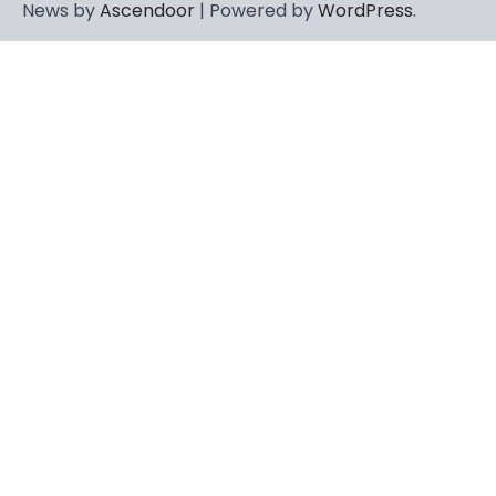
News by
Ascendoor
| Powered by
WordPress
.