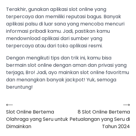
Terakhir, gunakan aplikasi slot online yang
terpercaya dan memiliki reputasi bagus. Banyak
aplikasi palsu di luar sana yang mencoba mencuri
informasi pribadi kamu. Jadi, pastikan kamu
mendownload aplikasi dari sumber yang
terpercaya atau dari toko aplikasi resmi.
Dengan mengikuti tips dan trik ini, kamu bisa
bermain slot online dengan aman dan privasi yang
terjaga, Bro! Jadi, ayo mainkan slot online favoritmu
dan menangkan banyak jackpot! Yuk, semoga
beruntung!
⟵
⟶
Navigasi
Slot Online Bertema
8 Slot Online Bertema
pos
Olahraga yang Seru untuk
Petualangan yang Seru di
Dimainkan
Tahun 2024