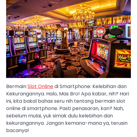
Bermain
Slot Online
di Smartphone: Kelebihan dan
Kekurangannya. Halo, Mas Bro! Apa kabar, nih? Hari
ini, kita bakal bahas seru nih tentang bermain slot
online di smartphone. Pasti penasaran, kan? Nah,
sebelum mulai, yuk simak dulu kelebihan dan
kekurangannya. Jangan kemana-mana ya, terusin
bacanya!