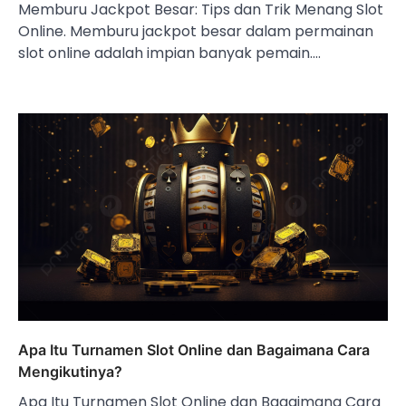
Memburu Jackpot Besar: Tips dan Trik Menang Slot
Online. Memburu jackpot besar dalam permainan
slot online adalah impian banyak pemain.…
Apa Itu Turnamen Slot Online dan Bagaimana Cara
Mengikutinya?
Apa Itu Turnamen Slot Online dan Bagaimana Cara