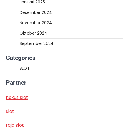
Januari 2025
Desember 2024
November 2024
Oktober 2024
September 2024
Categories
SLOT
Partner
nexus slot
slot
raja slot