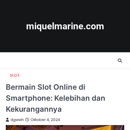
Skip
to
content
miquelmarine.com
SLOT
Bermain Slot Online di
Smartphone: Kelebihan dan
Kekurangannya
dgwwh
Oktober 4, 2024