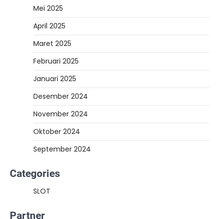
Mei 2025
April 2025
Maret 2025
Februari 2025
Januari 2025
Desember 2024
November 2024
Oktober 2024
September 2024
Categories
SLOT
Partner