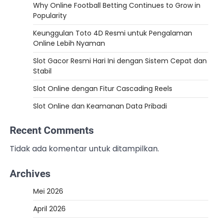
Why Online Football Betting Continues to Grow in
Popularity
Keunggulan Toto 4D Resmi untuk Pengalaman
Online Lebih Nyaman
Slot Gacor Resmi Hari Ini dengan Sistem Cepat dan
Stabil
Slot Online dengan Fitur Cascading Reels
Slot Online dan Keamanan Data Pribadi
Recent Comments
Tidak ada komentar untuk ditampilkan.
Archives
Mei 2026
April 2026