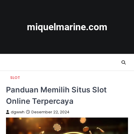
Skip
to
content
miquelmarine.com
SLOT
Panduan Memilih Situs Slot
Online Terpercaya
dgwwh
Desember 22, 2024