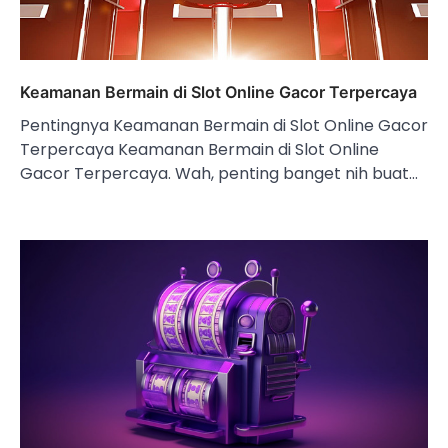
Keamanan Bermain di Slot Online Gacor Terpercaya
Pentingnya Keamanan Bermain di Slot Online Gacor
Terpercaya Keamanan Bermain di Slot Online
Gacor Terpercaya. Wah, penting banget nih buat…