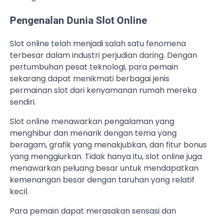
Pengenalan Dunia Slot Online
Slot online telah menjadi salah satu fenomena
terbesar dalam industri perjudian daring. Dengan
pertumbuhan pesat teknologi, para pemain
sekarang dapat menikmati berbagai jenis
permainan slot dari kenyamanan rumah mereka
sendiri.
Slot online menawarkan pengalaman yang
menghibur dan menarik dengan tema yang
beragam, grafik yang menakjubkan, dan fitur bonus
yang menggiurkan. Tidak hanya itu, slot online juga
menawarkan peluang besar untuk mendapatkan
kemenangan besar dengan taruhan yang relatif
kecil.
Para pemain dapat merasakan sensasi dan