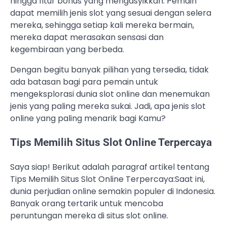
hingga fitur bonus yang mengasyikkan. Pemain
dapat memilih jenis slot yang sesuai dengan selera
mereka, sehingga setiap kali mereka bermain,
mereka dapat merasakan sensasi dan
kegembiraan yang berbeda.
Dengan begitu banyak pilihan yang tersedia, tidak
ada batasan bagi para pemain untuk
mengeksplorasi dunia slot online dan menemukan
jenis yang paling mereka sukai. Jadi, apa jenis slot
online yang paling menarik bagi Kamu?
Tips Memilih Situs Slot Online Terpercaya
Saya siap! Berikut adalah paragraf artikel tentang
Tips Memilih Situs Slot Online Terpercaya:Saat ini,
dunia perjudian online semakin populer di Indonesia.
Banyak orang tertarik untuk mencoba
peruntungan mereka di situs slot online.