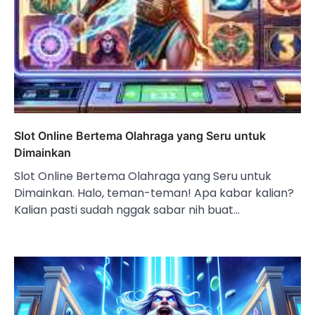
Slot Online Bertema Olahraga yang Seru untuk
Dimainkan
Slot Online Bertema Olahraga yang Seru untuk
Dimainkan. Halo, teman-teman! Apa kabar kalian?
Kalian pasti sudah nggak sabar nih buat…