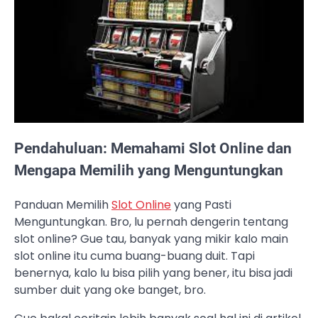
Pendahuluan: Memahami Slot Online dan
Mengapa Memilih yang Menguntungkan
Panduan Memilih
Slot Online
yang Pasti
Menguntungkan. Bro, lu pernah dengerin tentang
slot online? Gue tau, banyak yang mikir kalo main
slot online itu cuma buang-buang duit. Tapi
benernya, kalo lu bisa pilih yang bener, itu bisa jadi
sumber duit yang oke banget, bro.