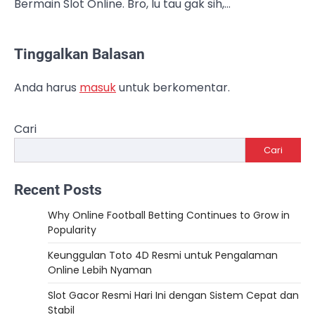
Bermain Slot Online. Bro, lu tau gak sih,…
Tinggalkan Balasan
Anda harus
masuk
untuk berkomentar.
Cari
Cari
Recent Posts
Why Online Football Betting Continues to Grow in
Popularity
Keunggulan Toto 4D Resmi untuk Pengalaman
Online Lebih Nyaman
Slot Gacor Resmi Hari Ini dengan Sistem Cepat dan
Stabil