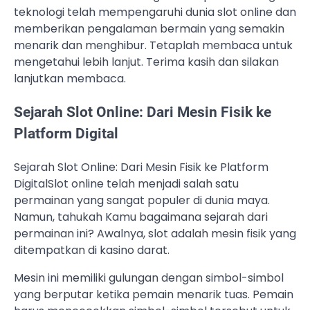
teknologi telah mempengaruhi dunia slot online dan
memberikan pengalaman bermain yang semakin
menarik dan menghibur. Tetaplah membaca untuk
mengetahui lebih lanjut. Terima kasih dan silakan
lanjutkan membaca.
Sejarah Slot Online: Dari Mesin Fisik ke
Platform Digital
Sejarah Slot Online: Dari Mesin Fisik ke Platform
DigitalSlot online telah menjadi salah satu
permainan yang sangat populer di dunia maya.
Namun, tahukah Kamu bagaimana sejarah dari
permainan ini? Awalnya, slot adalah mesin fisik yang
ditempatkan di kasino darat.
Mesin ini memiliki gulungan dengan simbol-simbol
yang berputar ketika pemain menarik tuas. Pemain