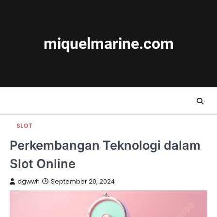
Skip
to
content
miquelmarine.com
SLOT
Perkembangan Teknologi dalam
Slot Online
dgwwh
September 20, 2024