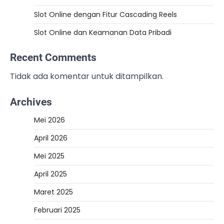
Slot Online dengan Fitur Cascading Reels
Slot Online dan Keamanan Data Pribadi
Recent Comments
Tidak ada komentar untuk ditampilkan.
Archives
Mei 2026
April 2026
Mei 2025
April 2025
Maret 2025
Februari 2025